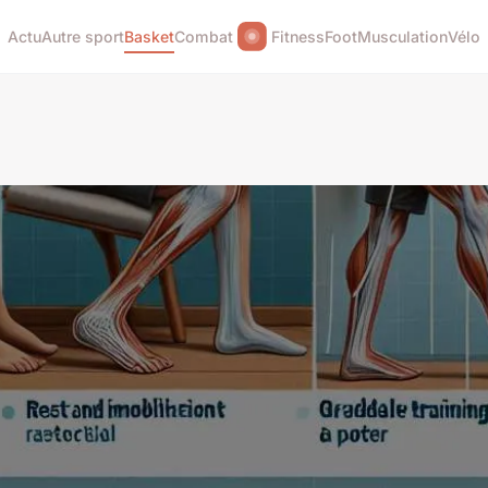
Actu
Autre sport
Basket
Combat
Fitness
Foot
Musculation
Vélo