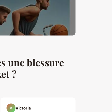
ès une blessure
et ?
Victoria
V