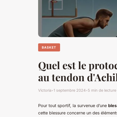
BASKET
Quel est le proto
au tendon d'Achil
Victoria
•
1 septembre 2024
•
5 min de lecture
Pour tout sportif, la survenue d’une
ble
cette blessure concerne un des éléments