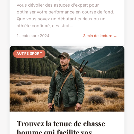
vous dévoiler des astuces d'expert pour
optimiser votre performance en course de fond.
Que vous soyez un débutant curieux ou un
athlète confirmé, ces strat...
1 septembre 2024
3 min de lecture →
AUTRE SPORT
Trouvez la tenue de chasse
homme qui facilite vos